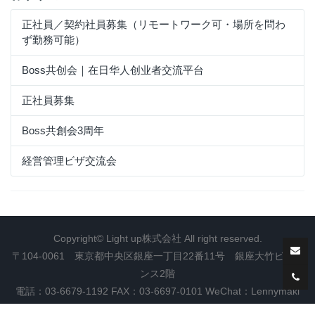
正社員／契約社員募集（リモートワーク可・場所を問わ
ず勤務可能）
Boss共创会｜在日华人创业者交流平台
正社員募集
Boss共創会3周年
経営管理ビザ交流会
Copyright© Light up株式会社 All right reserved.
〒104-0061 東京都中央区銀座一丁目22番11号 銀座大竹ビジデ
ンス2階
電話：03-6679-1192 FAX：03-6697-0101 WeChat：Lennymaki
Light up株式会社|コンサルティング|PR業務|社会団体運営